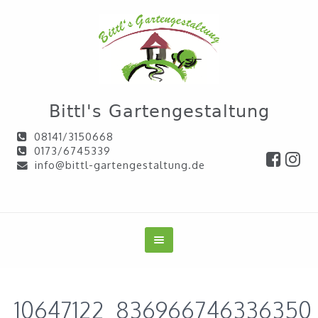
Bittl's Gartengestaltung
08141/3150668
0173/6745339
info@bittl-gartengestaltung.de
10647122_836966746336350_