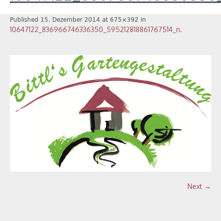
Published
15. Dezember 2014
at 675×392 in
10647122_836966746336350_595212818861767514_n
.
Next →