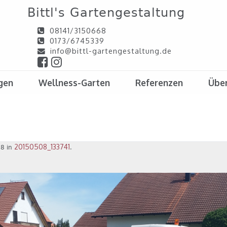
Bittl's Gartengestaltung
08141/3150668
0173/6745339
info@bittl-gartengestaltung.de
gen
Wellness-Garten
Referenzen
Über
20150508_133741
8 in
.