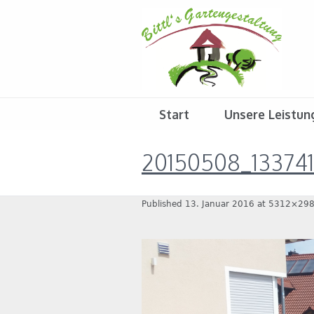
Start
Unsere Leistun
20150508_133741
Published
13. Januar 2016
at 5312×298