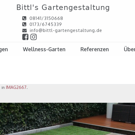
Bittl's Gartengestaltung
08141/3150668
0173/6745339
info@bittl-gartengestaltung.de
gen
Wellness-Garten
Referenzen
Über
IMAG2667
 in
.