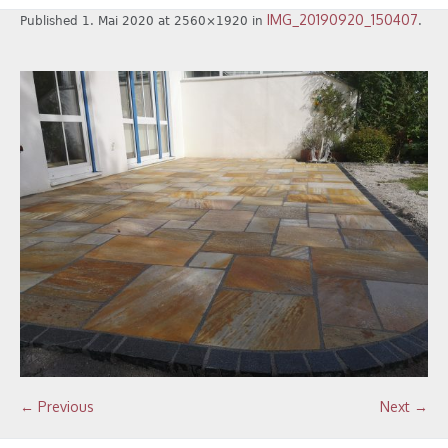
IMG_20190920_150407
Published
1. Mai 2020
at 2560×1920 in
.
← Previous
Next →